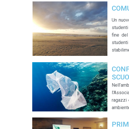
COMU
Un nuovo
studenti
fine de
studenti
stabilime
CONF
SCUO
Nell’amb
l'Associ
ragazzi 
ambiente
PRIM