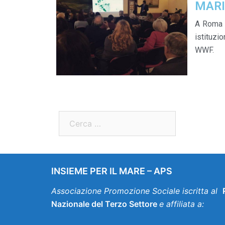
MAR
A Roma i
istituzi
WWF.
INSIEME PER IL MARE – APS
Associazione Promozione Sociale
iscritta al
Nazionale del Terzo Settore
e affiliata a: